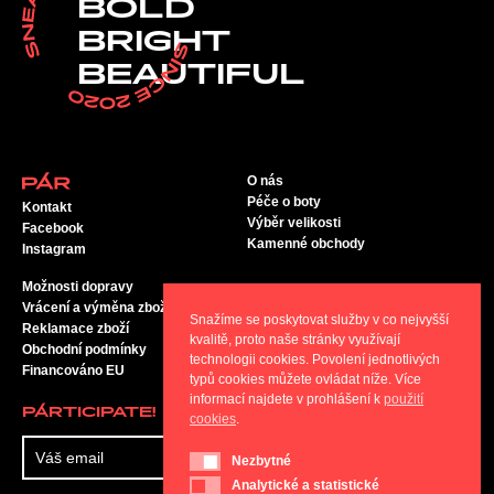
BOLD
BRIGHT
BEAUTIFUL
O nás
Péče o boty
Kontakt
Výběr velikosti
Facebook
Kamenné obchody
Instagram
Možnosti dopravy
Vrácení a výměna zboží
Snažíme se poskytovat služby v co nejvyšší
Reklamace zboží
kvalitě, proto naše stránky využívají
Obchodní podmínky
technologii cookies. Povolení jednotlivých
Financováno EU
typů cookies můžete ovládat níže. Více
informací najdete v prohlášení k
použití
PÁRTICIPATE!
cookies
.
ODESLAT
Nezbytné
Nezbytné
Analytické a statistické
Analytické a statistické