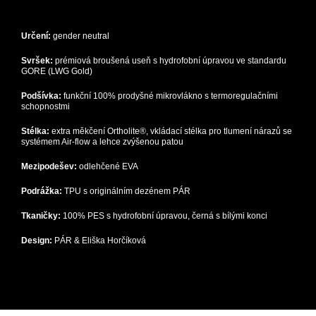
Určení:
gender neutral
Svršek:
prémiová broušená useň s hydrofobní úpravou ve standardu
GORE (LWG Gold)
Podšívka:
funkční 100% prodyšné mikrovlákno s termoregulačními
schopnostmi
Stélka:
extra měkčení Ortholite®, vkládací stélka pro tlumení nárazů se
systémem Air-flow a lehce zvýšenou patou
Mezipodešev:
odlehčené EVA
Podrážka:
TPU s originálním dezénem PÁR
Tkaničky:
100% PES s hydrofobní úpravou, černá s bílými konci
Design:
PÁR & Eliška Horčíková