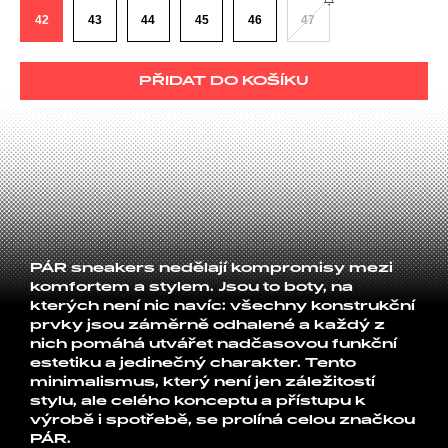
42
43
44
45
46
47
PŘIDAT DO KOŠÍKU
PÁR sneakers nedělají kompromisy mezi
komfortem a stylem. Jsou to boty, na
kterých není nic navíc: všechny konstrukční
prvky jsou záměrně odhalené a každý z
nich pomáhá utvářet nadčasovou funkční
estetiku a jedinečný charakter. Tento
minimalismus, který není jen záležitostí
stylu, ale celého konceptu a přístupu k
výrobě i spotřebě, se prolíná celou značkou
PÁR.