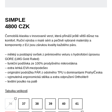
SIMPLE
4800
CZK
Černobílá klasika v inovované verzi, která přináší ještě větší důraz na
komfort. Ruční výroba v malé sérii a pečlivě vybrané materiály a
komponenty z EU jsou zárukou kvality každého páru.
– měkký a poddajný svršek z prémiového veluru s hydrofobní úpravou
GORE (LWG Gold Rated)
– funkční podšívka ze 100% prodyšného mikrovlákna
– extra lehká EVA mezipodešev
– originální podrážka PÁR z odolného TPU s dominantami Prahy/Česka
– vyjmutelná ergonomická stélka a extra odpružení Ortholite®
– textilní poutko na patě
Tabulka velikostí
36
37
38
39
40
41