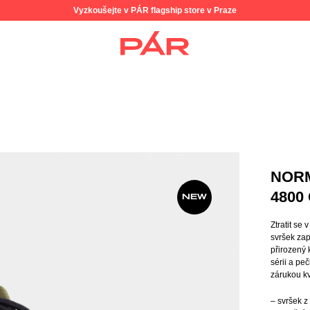
Vyzkoušejte v PÁR flagship store v Praze
NOR
4800
NEW
Ztratit se
svršek zap
přirozený 
sérii a pe
zárukou kv
– svršek 