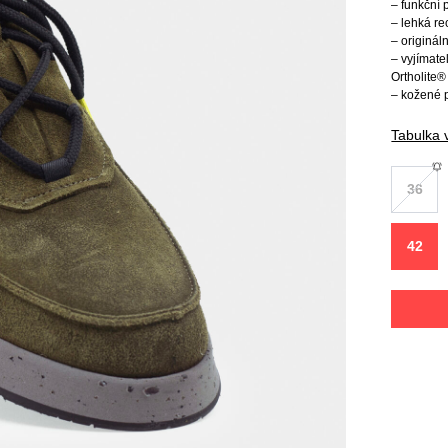
– funkční
– lehká r
– originá
– vyjímate
Ortholite®
– kožené 
Tabulka v
36
42