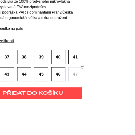
 podšívka ze 100% prodyšného mikrovlákna
ecyklovaná EVA mezipodešev
lní podrážka PÁR s dominantami Prahy/Česka
lná ergonomická stélka a extra odpružení
poutko na patě
elikostí
37
38
39
40
41
43
44
45
46
47
PŘIDAT DO KOŠÍKU