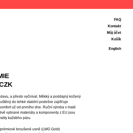
FAQ
Kontakt
Můj účet
Košík
English
MIE
CZK
 v davu, a přesto vyčnívat. Měkký a poddajný kožený
uštěný do lehké stabilní podešve zajišťuje
komfort už od prvního dne. Ruční výroba v malé
člivě vybrané materiály a komponenty z EU jsou
ality každého páru.
z prémiové broušené usně (LWG Gold)