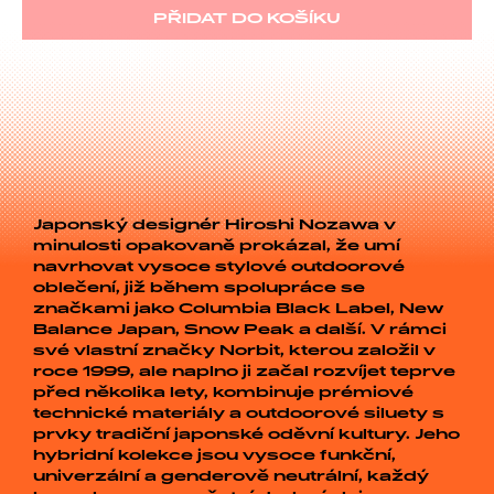
PŘIDAT DO KOŠÍKU
Japonský designér Hiroshi Nozawa v
minulosti opakovaně prokázal, že umí
navrhovat vysoce stylové outdoorové
oblečení, již během spolupráce se
značkami jako Columbia Black Label, New
Balance Japan, Snow Peak a další. V rámci
své vlastní značky Norbit, kterou založil v
roce 1999, ale naplno ji začal rozvíjet teprve
před několika lety, kombinuje prémiové
technické materiály a outdoorové siluety s
prvky tradiční japonské oděvní kultury. Jeho
hybridní kolekce jsou vysoce funkční,
univerzální a genderově neutrální, každý