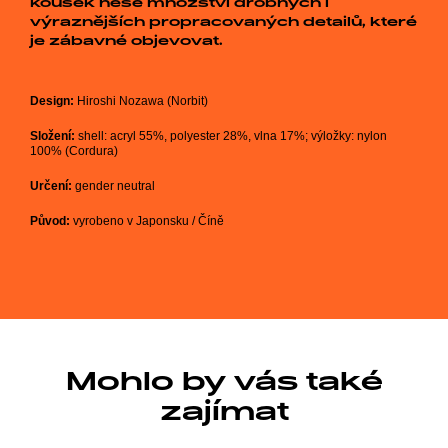
kousek nese množství drobných i
výraznějších propracovaných detailů, které
je zábavné objevovat.
Design:
Hiroshi Nozawa (Norbit)
Složení:
shell: acryl 55%, polyester 28%, vlna 17%; výložky: nylon
100% (Cordura)
Určení:
gender neutral
Původ:
vyrobeno v Japonsku / Číně
Mohlo by vás také
zajímat