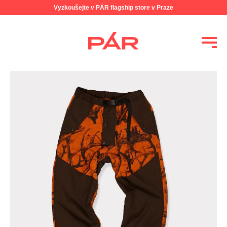
Vyzkoušejte v PÁR flagship store v Praze