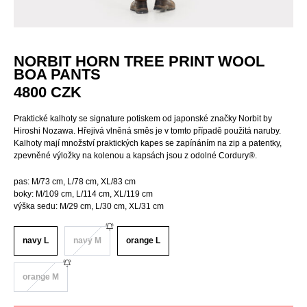
NORBIT HORN TREE PRINT WOOL
BOA PANTS
4800
CZK
Praktické kalhoty se signature potiskem od japonské značky Norbit by
Hiroshi Nozawa. Hřejivá vlněná směs je v tomto případě použitá naruby.
Kalhoty mají množství praktických kapes se zapínáním na zip a patentky,
zpevněné výložky na kolenou a kapsách jsou z odolné Cordury®.
pas: M/73 cm, L/78 cm, XL/83 cm
boky: M/109 cm, L/114 cm, XL/119 cm
výška sedu: M/29 cm, L/30 cm, XL/31 cm
navy L
navy M
orange L
orange M