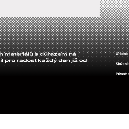
Určení:
ch materiálů s důrazem na
ail pro radost každý den již od
Složení:
Původ: