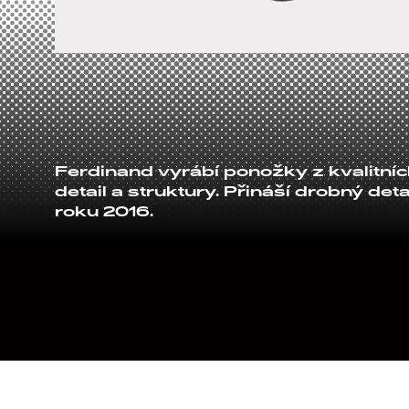
Ferdinand vyrábí ponožky z kvalitní
detail a struktury. Přináší drobný det
roku 2016.