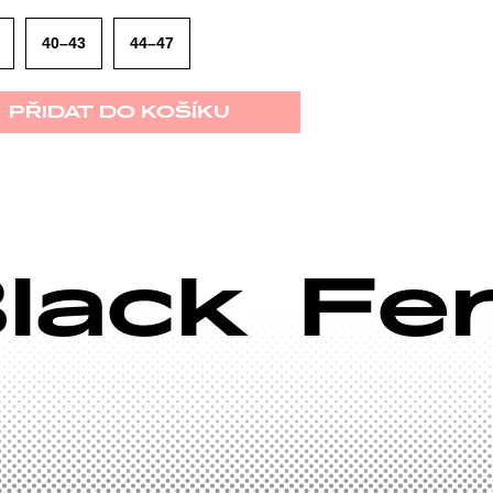
40–43
44–47
PŘIDAT DO KOŠÍKU