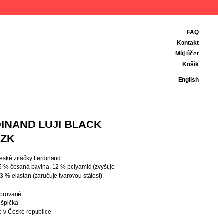
FAQ
Kontakt
Můj účet
Košík
English
INAND LUJI BLACK
CZK
české značky
Ferdinand.
85 % česaná bavlna, 12 % polyamid (zvyšuje
 3 % elastan (zaručuje tvarovou stálost).
ebrované
 špička
o v České republice