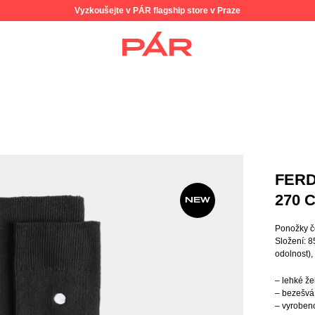
Vyzkoušejte v PÁR flagship store v Praze
FERD
270
NEW
Ponožky 
Složení: 
odolnost),
– lehké ž
– bezešvá
– vyroben