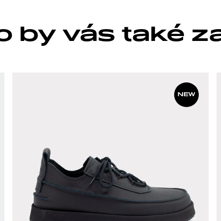
 by vás také z
NEW