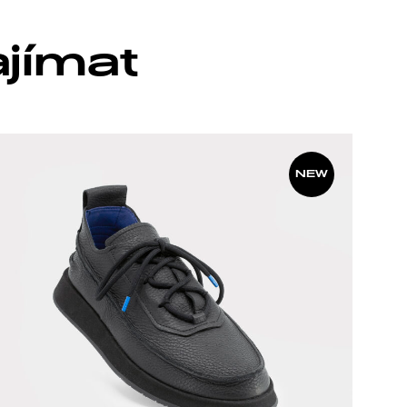
ajímat
NEW