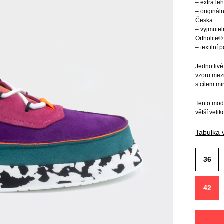
– extra l
– originál
Česka
– vyjmutel
Ortholite®
– textilní
Jednotlivé
vzoru mez
s cílem mi
Tento mode
větší velik
Tabulka v
36
42