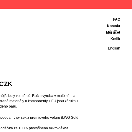
FAQ
Kontakt
Můj účet
Košík
English
CZK
nější boty ve městě. Ruční výroba v malé sérii a
ybrané materiály a komponenty z EU jsou zárukou
ždého páru.
 poddajný svršek z prémiového veluru (LWG Gold
 podšívka ze 100% prodyšného mikrovlákna