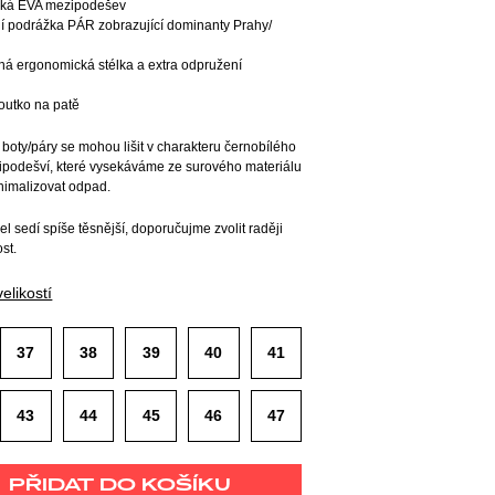
ehká EVA mezipodešev
ní podrážka PÁR zobrazující dominanty Prahy/
ná ergonomická stélka a extra odpružení
 poutko na patě
 boty/páry se mohou lišit v charakteru černobílého
ipodešví, které vysekáváme ze surového materiálu
nimalizovat odpad.
l sedí spíše těsnější, doporučujme zvolit raději
ost.
elikostí
37
38
39
40
41
43
44
45
46
47
PŘIDAT DO KOŠÍKU