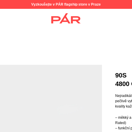
Vyzkoušejte v PÁR flagship store v Praze
90S
4800
Nejradikál
pečlivě v
kvality ka
– měkký a
Rated)
– funkční