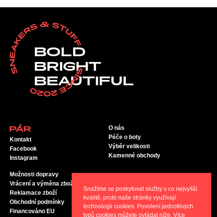
BOLD
BRIGHT
BEAUTIFUL
O nás
Péče o boty
Kontakt
Výběr velikosti
Facebook
Kamenné obchody
Instagram
Možnosti dopravy
Vrácení a výměna zboží
Snažíme se poskytovat služby v co nejvyšší
Reklamace zboží
kvalitě, proto naše stránky využívají
Obchodní podmínky
technologii cookies. Povolení jednotlivých
Financováno EU
typů cookies můžete ovládat níže. Více