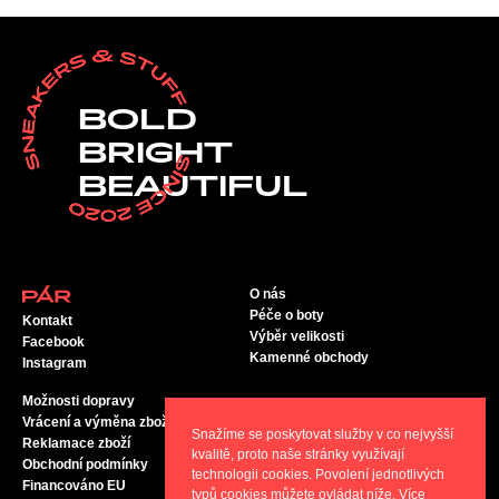
BOLD
BRIGHT
BEAUTIFUL
O nás
Péče o boty
Kontakt
Výběr velikosti
Facebook
Kamenné obchody
Instagram
Možnosti dopravy
Vrácení a výměna zboží
Snažíme se poskytovat služby v co nejvyšší
Reklamace zboží
kvalitě, proto naše stránky využívají
Obchodní podmínky
technologii cookies. Povolení jednotlivých
Financováno EU
typů cookies můžete ovládat níže. Více