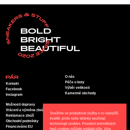
BOLD
BRIGHT
BEAUTIFUL
O nás
Péče o boty
Kontakt
Výběr velikosti
Facebook
Kamenné obchody
Instagram
Možnosti dopravy
Vrácení a výměna zboží
Snažíme se poskytovat služby v co nejvyšší
Reklamace zboží
kvalitě, proto naše stránky využívají
Obchodní podmínky
technologii cookies. Povolení jednotlivých
Financováno EU
typů cookies můžete ovládat níže. Více