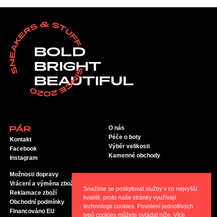
BOLD
BRIGHT
BEAUTIFUL
O nás
Péče o boty
Kontakt
Výběr velikosti
Facebook
Kamenné obchody
Instagram
Možnosti dopravy
Vrácení a výměna zboží
Snažíme se poskytovat služby v co nejvyšší
Reklamace zboží
kvalitě, proto naše stránky využívají
Obchodní podmínky
technologii cookies. Povolení jednotlivých
Financováno EU
typů cookies můžete ovládat níže. Více