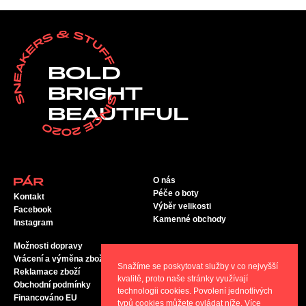
BOLD
BRIGHT
BEAUTIFUL
O nás
Péče o boty
Kontakt
Výběr velikosti
Facebook
Kamenné obchody
Instagram
Možnosti dopravy
Vrácení a výměna zboží
Snažíme se poskytovat služby v co nejvyšší
Reklamace zboží
kvalitě, proto naše stránky využívají
Obchodní podmínky
technologii cookies. Povolení jednotlivých
Financováno EU
typů cookies můžete ovládat níže. Více